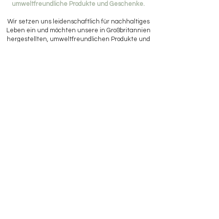
umweltfreundliche Produkte und Geschenke.
Wir setzen uns leidenschaftlich für nachhaltiges
Leben ein und möchten unsere in Großbritannien
hergestellten, umweltfreundlichen Produkte und
Geschenke mit Ihnen teilen! Von
Schönheitsprodukten aus London bis hin zu
Bettwäsche aus Shropshire. Kaufen Sie noch
heute online und lassen Sie sich nach Hause
liefern.
HILFE
VERSAND & RÜCKGABE
DATENSCHUTZ-BESTIMMUNGEN
FAQ
KONTAKT
Senden Sie uns eine E-Mail an
hello@graceandmayhome.co.uk
oder nutzen Sie das Formular auf