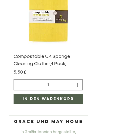
Compostable UK Sponge
Steel Scourers - 3 Pack
Cleaning Cloths (4 Pack)
Preis
2,85 £
Preis
5,50 £
In den Warenkorb
In den Warenk
Grace und May Home
In Großbritannien hergestellte,