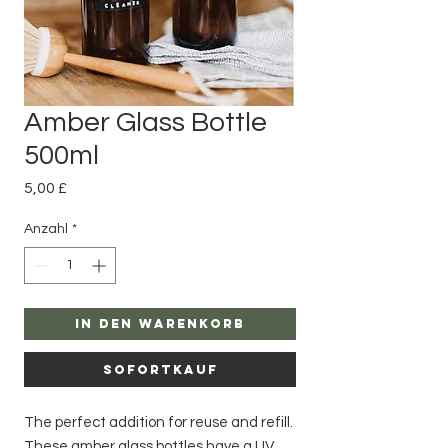
Amber Glass Bottle
500ml
Preis
5,00 £
Anzahl
*
In den Warenkorb
Sofortkauf
The perfect addition for reuse and refill.
These amber glass bottles have a UV