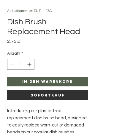
Artikelnummer: EL-RH-FSC
Dish Brush
Replacement Head
Preis
2,75 £
Anzahl
*
In den Warenkorb
Sofortkauf
Introducing our plastic-free
replacement dish brush head, designed
to easily replace worn-out or damaged
heads on our popular dish brushes.