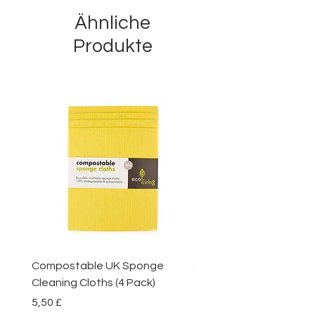
Ähnliche
Produkte
Compostable UK Sponge
Steel Scourers - 3 Pack
Cleaning Cloths (4 Pack)
Preis
2,85 £
Preis
5,50 £