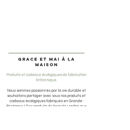
Grace et mai à la
maison
Produits et cadeaux écologiques de fabrication
britannique.
Nous sommes passionnés par la vie durable et
souhaitons partager avec vous nos produits et
cadeaux écologiques fabriqués en Grande-
Bretagne ! Des produits de beauté London aux
draps Shropshire. Achetez en ligne aujourd'hui et
faites-vous livrer à votre porte.
AIDER