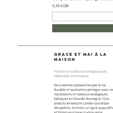
Prix
5,50 £GB
Grace et mai à la
maison
Produits et cadeaux écologiques de
fabrication britannique.
Nous sommes passionnés par la vie
durable et souhaitons partager avec vo
nos produits et cadeaux écologiques
fabriqués en Grande-Bretagne ! Des
produits de beauté London aux draps
Shropshire. Achetez en ligne aujourd'h
et faites-vous livrer à votre porte.