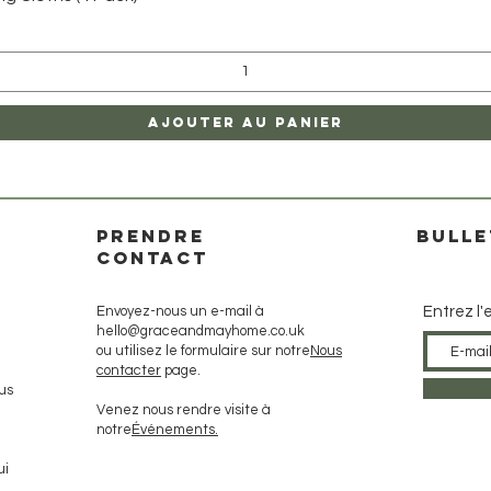
Ajouter au panier
PRENDRE
Bulle
CONTACT
Envoyez-nous un e-mail à
Entrez l'
hello@graceandmayhome.co.uk
ou utilisez le formulaire sur notre
Nous
contacter
page.
us
Venez nous rendre visite à
notre
Événements.
ui