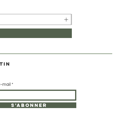
Prix
2,85 £GB
tin
e-mail
S'ABONNER