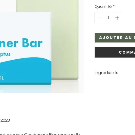
Quantité
*
Ajouter au 
Comm
Ingredients
Theobroma cacao (co
communis (castor) s
methosulfate, Cetyl a
Melaleuca alternifolia
limonene, Lavandula 
contains linalool
 2023
ard-winning Conditioner Bar, made with