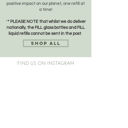
positive impact on our planet, one refill at
a time!
*
* PLEASE NOTE that whilst we do deliver
nationally, the FILL glass bottles and FILL
liquid refills cannot be sent in the post
.
SHOP ALL
FIND US ON INSTAGRAM